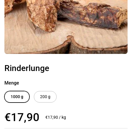
Rinderlunge
Menge
1000 g
200 g
Regulärer Preis
€17,90
Stückpreis
€17,90 / kg