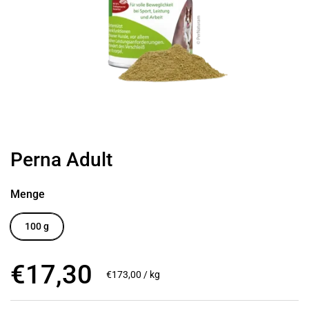
Perna Adult
Menge
100 g
Regulärer Preis
€17,30
Stückpreis
€173,00 / kg