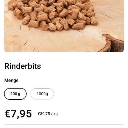
Rinderbits
Menge
200 g
1000g
Regulärer Preis
€7,95
Stückpreis
€39,75 / kg