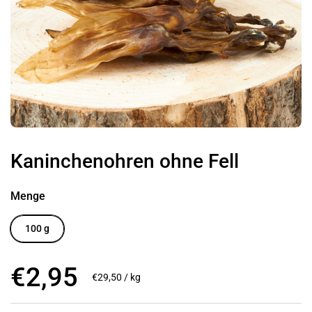
Kaninchenohren ohne Fell
Menge
100 g
Regulärer Preis
€2,95
Stückpreis
€29,50 / kg