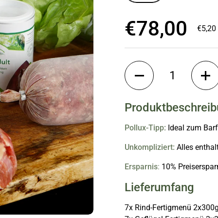
Regulärer
€78,00
Stück
€5,20 
Anzahl
Produktbeschrei
Pollux-Tipp:
Ideal zum Barf
Unkompliziert:
Alles enthal
Ersparnis
:
10% Preisersparn
Lieferumfang
7x Rind-Fertigmenü 2x300