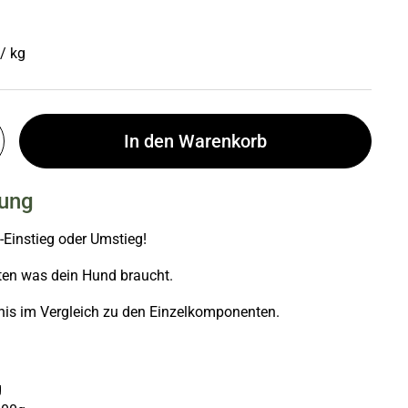
 Preis
preis
/ kg
In den Warenkorb
bung
-Einstieg oder Umstieg!
ten was dein Hund braucht.
is im Vergleich zu den Einzelkomponenten.
g