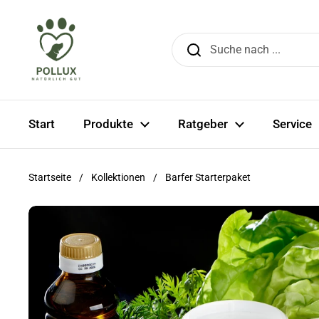
Zum Inhalt springen
↵
↵
↵
Skip to content
Skip to menu
Open Accessibility Widget
Start
Produkte
Ratgeber
Service
Startseite
/
Kollektionen
/
Barfer Starterpaket