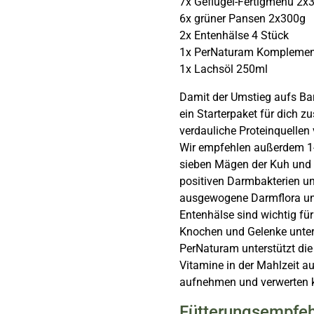
7x Geflügel-Fertigmenü 2x
6x grüner Pansen 2x300g
2x Entenhälse 4 Stück
1x PerNaturam Komplemen
1x Lachsöl 250ml
Damit der Umstieg aufs Bar
ein Starterpaket für dich z
verdauliche Proteinquellen
Wir empfehlen außerdem 1-
sieben Mägen der Kuh und e
positiven Darmbakterien u
ausgewogene Darmflora und
Entenhälse sind wichtig f
Knochen und Gelenke unter
PerNaturam unterstützt die 
Vitamine in der Mahlzeit au
aufnehmen und verwerten 
Fütterungsempfe