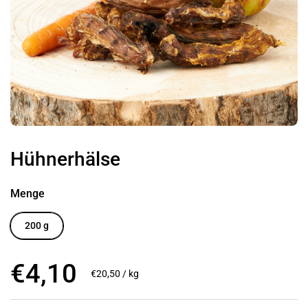
Hühnerhälse
Menge
200 g
Regulärer Preis
€4,10
Stückpreis
€20,50 / kg